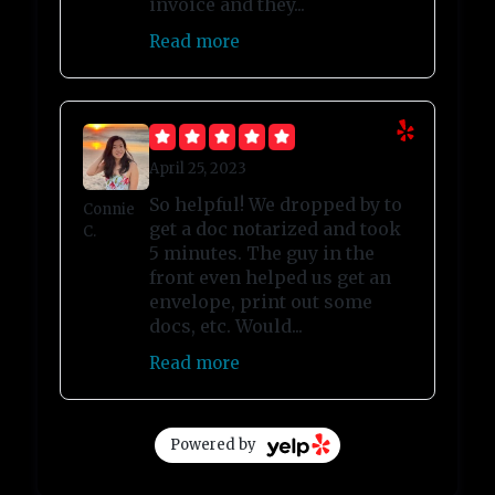
invoice and they...
Read more
April 25, 2023
So helpful! We dropped by to
Connie
get a doc notarized and took
C.
5 minutes. The guy in the
front even helped us get an
envelope, print out some
docs, etc. Would...
Read more
Powered by