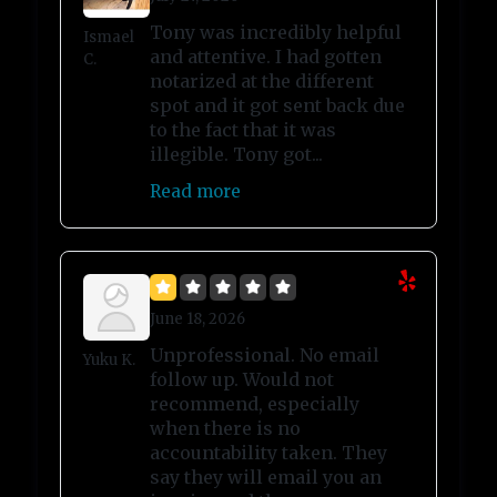
Tony was incredibly helpful
Ismael
and attentive. I had gotten
C.
notarized at the different
spot and it got sent back due
to the fact that it was
illegible. Tony got...
Read more
June 18, 2026
Unprofessional. No email
Yuku K.
follow up. Would not
recommend, especially
when there is no
accountability taken. They
say they will email you an