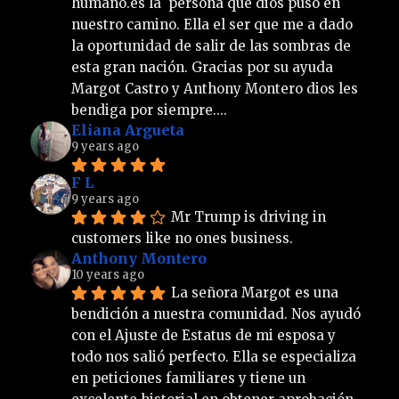
humano.es la  persona que dios puso en 
nuestro camino. Ella el ser que me a dado 
la oportunidad de salir de las sombras de 
esta gran nación. Gracias por su ayuda 
Margot Castro y Anthony Montero dios les 
bendiga por siempre....
Eliana Argueta
9 years ago
F L
9 years ago
Mr Trump is driving in 
customers like no ones business.
Anthony Montero
10 years ago
La señora Margot es una 
bendición a nuestra comunidad. Nos ayudó 
con el Ajuste de Estatus de mi esposa y 
todo nos salió perfecto. Ella se especializa 
en peticiones familiares y tiene un 