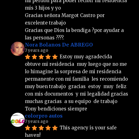
mi perdón para poder recibir mi residencia 
mis 3 hijos y yo 
Gracias señora Margot Castro por 
excelente trabajo  
Gracias que Dios la bendiga ?por ayudar a 
las personas ????.
Nora Bolanos De ABREGO
7 years ago
Estoy muy agradecida  
obtuve mi residencia  muy luego que no me 
lo himagine la sorpresa de mi residencia  
permanente con mi familia  les recomiendo  
muy buen trabajo  gracias  estoy  muy  feliz  
con mis documentos  y mi legalidad gracias  
muchas gracias  a su equipo  de trabajo  
Tony bendiciones siempre
colorpro autos
7 years ago
This agency is your safe 
haven!